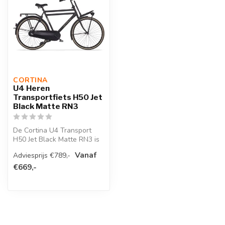
CORTINA 
U4 Heren
Transportfiets H50 Jet
Black Matte RN3
De Cortina U4 Transport
H50 Jet Black Matte RN3 is
een robuuste en stijlvolle
Vanaf
Adviesprijs €789,-
tr...
€669,-