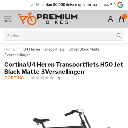
Meer dan
30.000
fietsen op voorraad
Korting tot w
4.5
/5.0
0
MENU
Home
/
U4 Heren Transportfiets H50 Jet Black Matte
3Versnellingen
Cortina U4 Heren Transportfiets H50 Jet
Black Matte 3Versnellingen
CORTINA 
(0)