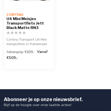
CORTINA 
U4 Mini Meisjes
Transportfiets Jett
Black Matte RN3
Cortina Transport U4 Mini
meisjesfiets in framemaat
26 inch. Kleur Jet Black
Vanaf
Adviesprijs €609,-
Mat...
€509,-
Abonneer je op onze nieuwsbrief.
Blijf op de hoogte over onze laatste acties!