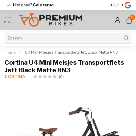
Niet goed?
Geld terug
Meer dan
30.
4.5
/5.0
0
MENU
Home
/
U4 Mini Meisjes Transportfiets Jett Black Matte RN3
Cortina U4 Mini Meisjes Transportfiets
Jett Black Matte RN3
CORTINA 
(0)