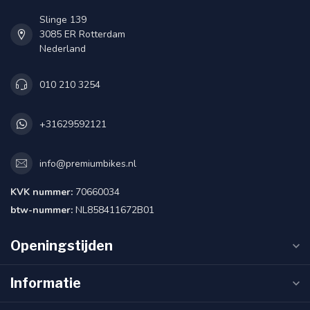
Slinge 139
3085 ER Rotterdam
Nederland
010 210 3254
+31629592121
info@premiumbikes.nl
KVK nummer:
70660034
btw-nummer:
NL858411672B01
Openingstijden
Informatie