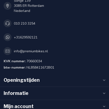
Slinge 139
3085 ER Rotterdam
Nederland
010 210 3254
+31629592121
info@premiumbikes.nl
KVK nummer:
70660034
btw-nummer:
NL858411672B01
Openingstijden
Informatie
Mijn account