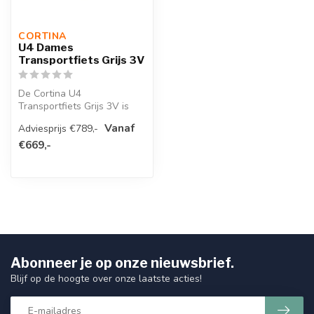
CORTINA 
U4 Dames
Transportfiets Grijs 3V
De Cortina U4
Transportfiets Grijs 3V is
een stijlvolle en robuuste
Vanaf
Adviesprijs €789,-
fiets die pe...
€669,-
Abonneer je op onze nieuwsbrief.
Blijf op de hoogte over onze laatste acties!