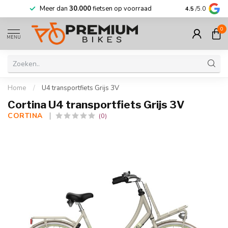
Meer dan
30.000
fietsen op voorraad
Korting tot w
4.5
/5.0
0
MENU
Home
/
U4 transportfiets Grijs 3V
Cortina U4 transportfiets Grijs 3V
CORTINA 
(0)