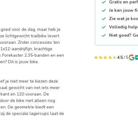
Gratis en per
Je kan jouw f
Zie wat je ko
Volledig hul
 goed voor de dag, maar heb je
Niet goed? Ge
 lichtgewicht trailbike levert
vooraan. Znder concessies ten
x12-aandrijflijn, krachtige
 Forekaster 2.35-banden en een
4.5
/ 5
en? Dit is jouw bike.
ef je niet meer te kiezen deze
 kaal gewicht van net iets meer
rkant en 120 vooraan. De
oor de bike niet alleen nog
sen. De geometrie biedt een
zij de speciale lagercups laat de