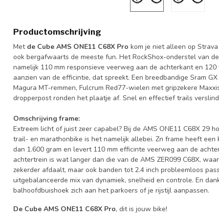
Productomschrijving
Met
de Cube AMS ONE11 C68X Pro
kom je niet alleen op Strava
ook bergafwaarts de meeste fun. Het RockShox-onderstel van deze
namelijk 110 mm responsieve veerweg aan de achterkant en 120 
aanzien van de efficintie, dat spreekt. Een breedbandige Sram GX 1
Magura MT-remmen, Fulcrum Red77-wielen met gripzekere Maxxis
dropperpost ronden het plaatje af. Snel en effectief trails verslind
Omschrijving frame:
Extreem licht of juist zeer capabel? Bij de AMS ONE11 C68X 29 ho
trail- en marathonbike is het namelijk allebei. Zn frame heeft een
dan 1.600 gram en levert 110 mm efficinte veerweg aan de achte
achtertrein is wat langer dan die van de AMS ZER099 C68X, waard
zekerder afdaalt, maar ook banden tot 2.4 inch probleemloos pas
uitgebalanceerde mix van dynamiek, snelheid en controle. En dank
balhoofdbuishoek zich aan het parkoers of je rijstijl aanpassen.
De Cube AMS ONE11 C68X Pro
, dit is jouw bike!