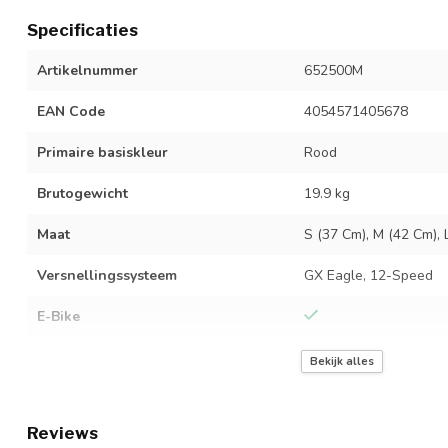
Specificaties
Artikelnummer
652500M
EAN Code
4054571405678
Primaire basiskleur
Rood
Brutogewicht
19.9 kg
Maat
S (37 Cm), M (42 Cm), 
Versnellingssysteem
GX Eagle, 12-Speed
E-Bike
Frame type
Heren
Bekijk alles
Framehoogte
37 Cm / 42 Cm / 47 Cm
Reviews
Framemateriaal
Carbon