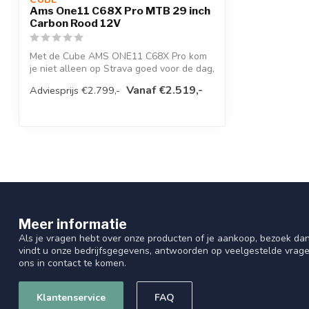
Ams One11 C68X Pro MTB 29 inch
Carbon Rood 12V
Met de Cube AMS ONE11 C68X Pro kom
je niet alleen op Strava goed voor de dag,
ma...
Vanaf €2.519,-
Adviesprijs €2.799,-
Meer informatie
Als je vragen hebt over onze producten of je aankoop, bezoek dan
vindt u onze bedrijfsgegevens, antwoorden op veelgestelde vrag
ons in contact te komen.
Klantenservice
FAQ