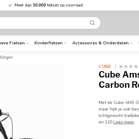
Niet goed?
Geld terug
Mee
ieve Fietsen
Kinderfietsen
Accessoires & Onderdelen
llingen
CUBE 
Cube Ams
Carbon R
Met de Cube AMS ON
maar heb je ook be
lichtgewicht trailb
en 120
Lees meer
.