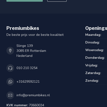
Premiumbikes
Openings
De beste prijs voor de beste kwaliteit
Maandag:
Dinsdag:
Slinge 139
Woensdag:
3085 ER Rotterdam
Nederland
Donderdag:
Vrijdag:
010 210 3254
Zaterdag:
Zondag:
+31629592121
info@premiumbikes.nl
KVK nummer:
70660034