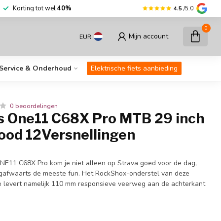
r dan
30.000
fietsen op voorraad
Korting
4.5
/5.0
0
Mijn account
EUR
Service & Onderhoud
Elektrische fiets aanbieding
0 beoordelingen
 One11 C68X Pro MTB 29 inch
ood 12Versnellingen
E11 C68X Pro kom je niet alleen op Strava goed voor de dag,
rgafwaarts de meeste fun. Het RockShox-onderstel van deze
ike levert namelijk 110 mm responsieve veerweg aan de achterkant