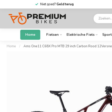
6 dagen
per week open
Home
Fietsen
Elektrische Fiets
Sport
Home
/
Ams One11 C68X Pro MTB 29 inch Carbon Rood 12Versne