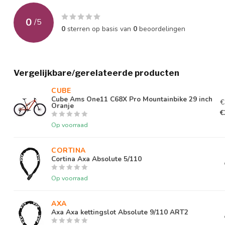
Klantgroep
Heren
0
/
5
0
sterren op basis van
0
beoordelingen
Kleur specifiek
liquidred/carbon
Merk
Cube
Vergelijkbare/gerelateerde producten
Merk remsysteem voor
Magura
CUBE 
Merk versnellingssysteem
Sram
Cube Ams One11 C68X Pro Mountainbike 29 inch
€
Oranje
€
Aantal versnellingen
12
Op voorraad
Nettogewicht
12.5 kg
CORTINA 
Cortina Axa Absolute 5/110
Type remsysteem achter
Schijfrem met hydraul
Op voorraad
Type remsysteem voor
Schijfrem met hydraul
Type versnellingssysteem
Derailleur
AXA
Axa Axa kettingslot Absolute 9/110 ART2
Wielmaat
29 inch