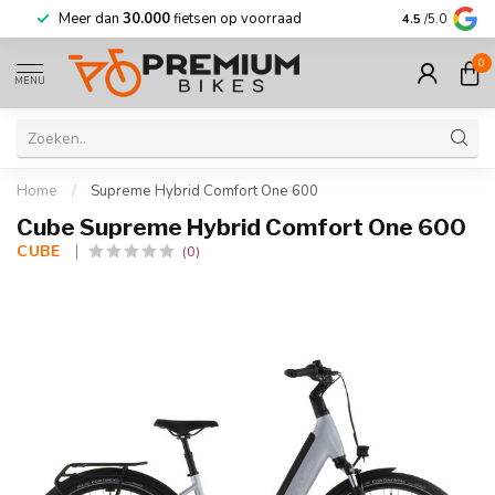
Meer dan
30.000
fietsen op voorraad
Korting tot w
4.5
/5.0
0
MENU
Home
/
Supreme Hybrid Comfort One 600
Cube Supreme Hybrid Comfort One 600
CUBE 
(0)