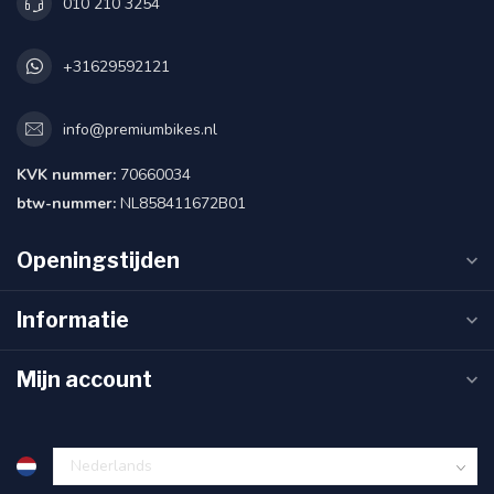
010 210 3254
+31629592121
info@premiumbikes.nl
KVK nummer:
70660034
btw-nummer:
NL858411672B01
Openingstijden
Informatie
Mijn account