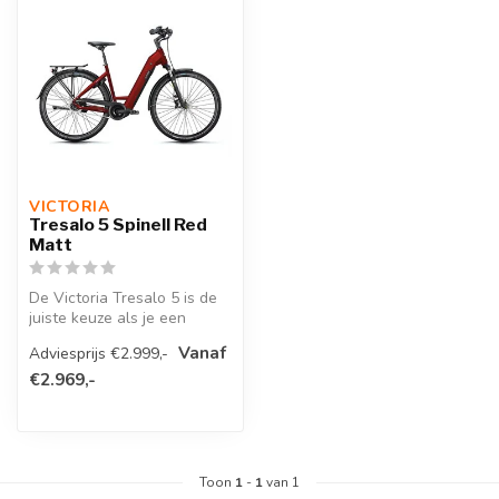
VICTORIA 
Tresalo 5 Spinell Red
Matt
De Victoria Tresalo 5 is de
juiste keuze als je een
veelzijdige e-bike zoekt
Vanaf
Adviesprijs €2.999,-
voo...
€2.969,-
Toon
1
-
1
van 1