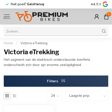
Niet goed?
Geld terug
Meer dan
30.
4.5
/5.0
0
MENU
Home
/
Victoria eTrekking
Victoria eTrekking
Het segment van de elektrisch ondersteunde toerfiets
onderscheidt zich door zijn enorme veelzijdigheid.
Filters