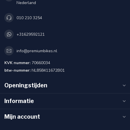
Nederland
010 210 3254
+31629592121
info@premiumbikes.nl
KVK nummer:
70660034
btw-nummer:
NL858411672B01
Openingstijden
Informatie
Mijn account