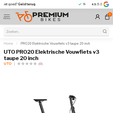
Meer dan
30.000
fietsen op voorraad
Korting tot w
4.5
/5.0
0
MENU
Home
/
PRO20 Elektrische Vouwfiets v3 taupe 20 inch
UTO PRO20 Elektrische Vouwfiets v3
taupe 20 inch
UTO
(0)