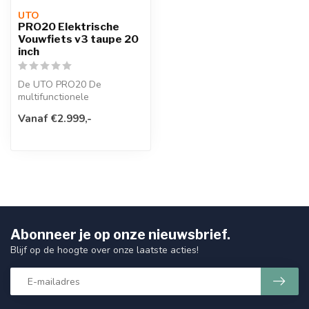
UTO
PRO20 Elektrische
Vouwfiets v3 taupe 20
inch
De UTO PRO20 De
multifunctionele
opvouwbare elektrische
Vanaf €2.999,-
fiets, in geheel nieuw d...
Abonneer je op onze nieuwsbrief.
Blijf op de hoogte over onze laatste acties!