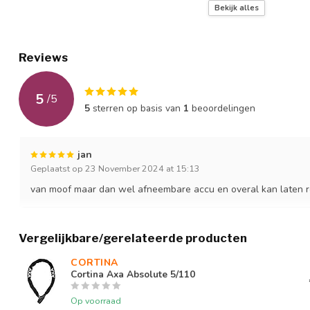
Accu
460 Wh
Bekijk alles
Accu locatie
Frame
Reviews
Actieradius
70-90Km
Max snelheid
25 Km per uur
5
/
5
5
sterren op basis van
1
beoordelingen
Gewicht zonder accu
22 kg
Voorvork
Ongeveerd
jan
Geplaatst op 23 November 2024 at 15:13
Zadelpen
Ongeveerd
van moof maar dan wel afneembare accu en overal kan laten 
Rem voor
schijfrem
Rem achter
schijfrem
Vergelijkbare/gerelateerde producten
Verlichting voor
Automatic LED, accu 
CORTINA 
Cortina Axa Absolute 5/110
Verlichting achter
Automatic LED, accu 
Op voorraad