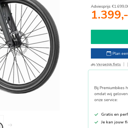
Adviesprijs
€1.699,0
1.399,
Plan een
Vergelijk fiets
Bij Premiumbikes ha
omdat wij geloven 
onze service:
Gratis en per
Je kan jouw f