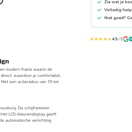
Zie wat je ko
Volledig hul
Niet goed? Ge
4.5
/ 5
ign
een modern frame waarin de
 direct, waardoor je comfortabel
n. Met een actieradius van 70 tot
rhoudsvrij. De schijfremmen
. Het LCD-kleurendisplay geeft
 de automatische verlichting