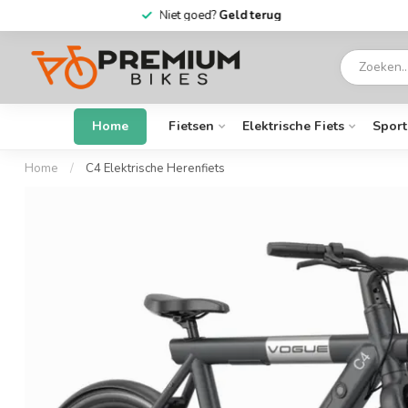
6 dagen
per week open
Home
Fietsen
Elektrische Fiets
Sport
Home
/
C4 Elektrische Herenfiets