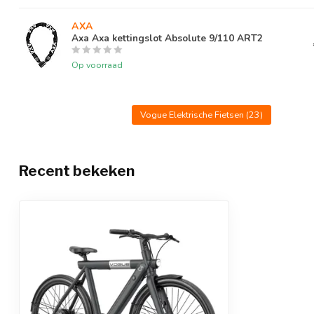
Slot
Geen
AXA
Belastbaar gewicht
120 Kg
Axa Axa kettingslot Absolute 9/110 ART2
Kleuren
Zwart, Grijs
Op voorraad
Vogue Elektrische Fietsen
(23)
Recent bekeken