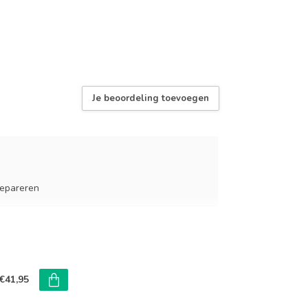
Je beoordeling toevoegen
repareren
gevoed
€41,95
gevoed