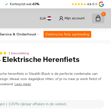
r dan
30.000
fietsen op voorraad
Korting
4.5
/5.0
0
Mijn account
EUR
Service & Onderhoud
Elektrische fiets aanbieding
1 beoordeling
 Elektrische Herenfiets
che herenfiets in Stealth Black is de perfecte combinatie van
sign. Ideaal voor dagelijkse ritten, of je nu naar je werk fietst of
t weekend.
Lees meer
.
en | 100% rijklaar afhalen in de winkel.