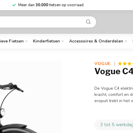
Niet goed?
Geld terug
Mee
ieve Fietsen
Kinderfietsen
Accessoires & Onderdelen
VOGUE 
Vogue C4
De Vogue C4 elektris
kracht, comfort en de
eropuit trekt in he
3 tot 5 werkdag