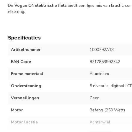
De
Vogue C4 elektrische fiets
biedt een fijne mix van kracht, c
elke dag.
1000799A13, 1000792A13, 8717853992643, 8717853992742
Specificaties
Artikelnummer
1000792A13
EAN Code
8717853992742
Frame materiaal
Aluminium
Ondersteuning
5 niveau’s, digitaal LC
Versnellingen
Geen
Motor
Bafang (250 Watt)
Motor locatie
Achterwiel