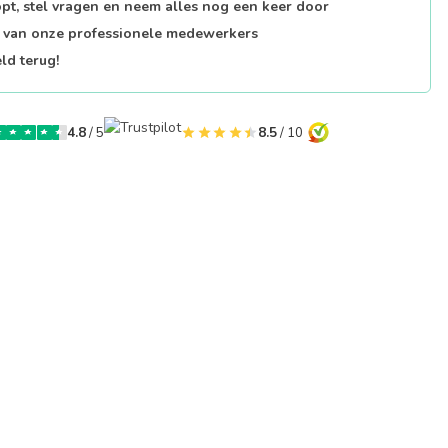
opt, stel vragen en neem alles nog een keer door
p van onze professionele medewerkers
ld terug!
4.8
/ 5
8.5
/ 10