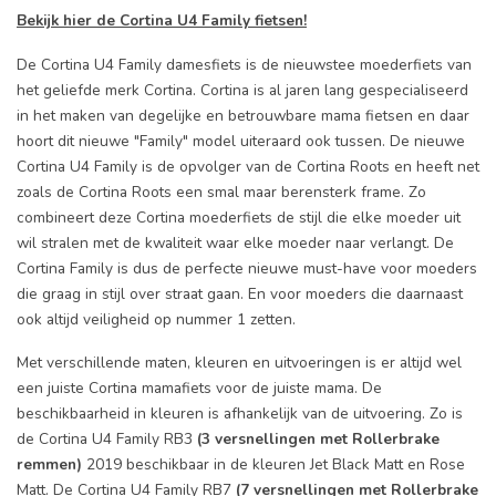
Bekijk hier de Cortina U4 Family fietsen!
De Cortina U4 Family damesfiets is de nieuwstee moederfiets van
het geliefde merk Cortina. Cortina is al jaren lang gespecialiseerd
in het maken van degelijke en betrouwbare mama fietsen en daar
hoort dit nieuwe "Family" model uiteraard ook tussen. De nieuwe
Cortina U4 Family is de opvolger van de Cortina Roots en heeft net
zoals de Cortina Roots een smal maar berensterk frame. Zo
combineert deze Cortina moederfiets de stijl die elke moeder uit
wil stralen met de kwaliteit waar elke moeder naar verlangt. De
Cortina Family is dus de perfecte nieuwe must-have voor moeders
die graag in stijl over straat gaan. En voor moeders die daarnaast
ook altijd veiligheid op nummer 1 zetten.
Met verschillende maten, kleuren en uitvoeringen is er altijd wel
een juiste Cortina mamafiets voor de juiste mama. De
beschikbaarheid in kleuren is afhankelijk van de uitvoering. Zo is
de Cortina U4 Family RB3
(3 versnellingen met Rollerbrake
remmen)
2019 beschikbaar in de kleuren Jet Black Matt en Rose
Matt. De Cortina U4 Family RB7
(7 versnellingen met Rollerbrake