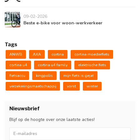
09-02-2026
Beste e-bike voor woon-werkverkeer
Tags
ANWB
AXA
cortina
cortina moederfiets
cortina u4
cortina u4 family
elektrische fiets
fietsaccu
kingpolis
mijn fiets is gejat
verzekeringsmaatschappij
vorst
winter
Nieuwsbrief
Blijf op de hoogte over onze laatste acties!