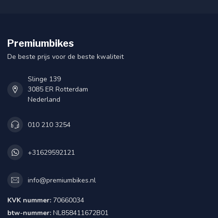
Premiumbikes
De beste prijs voor de beste kwaliteit
Slinge 139
3085 ER Rotterdam
Nederland
010 210 3254
+31629592121
info@premiumbikes.nl
KVK nummer:
70660034
btw-nummer:
NL858411672B01