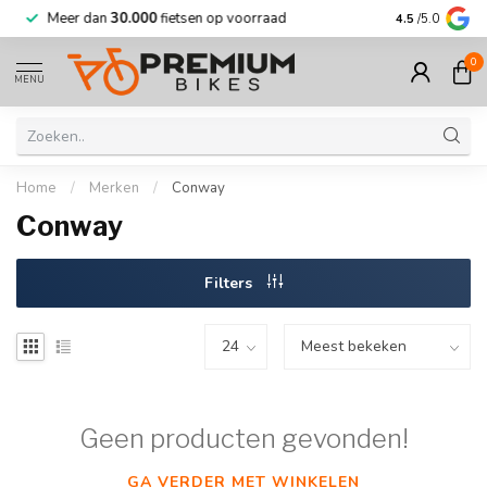
Meer dan
30.000
fietsen op voorraad
Korting tot w
4.5
/5.0
0
MENU
Home
/
Merken
/
Conway
Conway
Filters
Geen producten gevonden!
GA VERDER MET WINKELEN